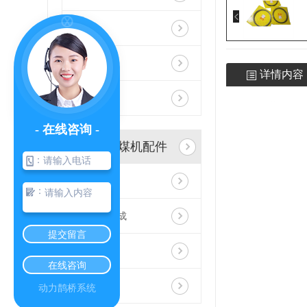
行走箱
惰轮
详情内容
久益齿轨轮
- 在线咨询 -
艾克夫采煤机配件
：
扭矩轴
：
行走链轮总成
提交留言
惰轮
在线咨询
导向滑靴
动力鹊桥系统