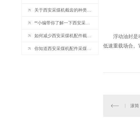
关于西安采煤机截齿的种类你知道吗？
**小编带你了解一下西安采煤机配件
如何减少西安采煤机配件截齿损耗？
浮动油封是
低速重载场合。
你知道西安采煤机配件采煤机截齿的正确使用方式采煤机截齿的正确使用方式吗？
滚筒