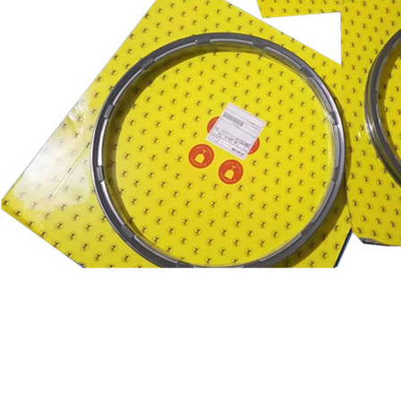
总成
行走箱
行星机构-久