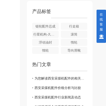
产品标签
在
线
客
链轮配件总成
行走箱
服
行星机构-久益采煤机配件
滚筒
浮动油封
惰轮
惰轮
导向滑靴
热门文章
为您解读西安采煤机配件的相关知识
西安采煤机配件价格分析与比较
西安采煤机配件行业新闻及动态