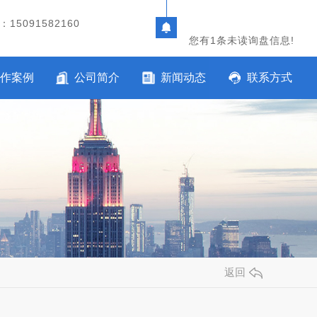
15091582160
您有
1
条未读询盘信息!
作案例
公司简介
新闻动态
联系方式
返回