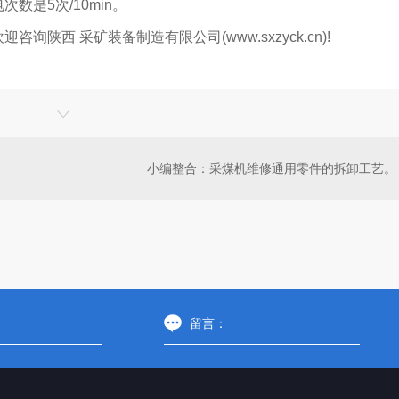
数是5次/10min。
陕西 采矿装备制造有限公司(www.sxzyck.cn)!
小编整合：采煤机维修通用零件的拆卸工艺。